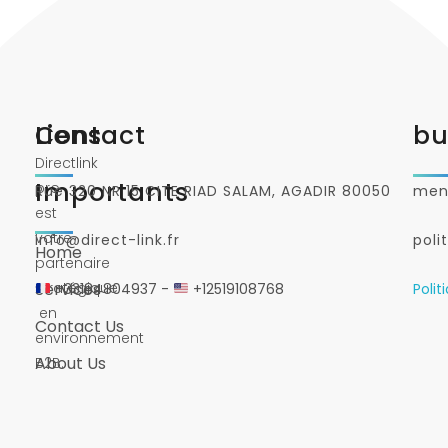
Liens
Contact
bu
Directlink
Importants
pro
Rue 320 NR 15 CITE RIAD SALAM, AGADIR 80050
ment
est
votre
info@direct-link.fr
poli
Home
partenaire
stratégique
Services
+33184804937 -
+12519108768
Polit
en
Contact Us
environnement
About Us
B2B.